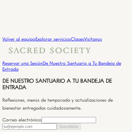
Practicante
ANGIE CUEVAS
Practicante
→
Ver todos los practicantes
Volver al equipo
Explorar servicios
Clases
Visítanos
Reservar una Sesión
De Nuestro Santuario a Tu Bandeja de
Entrada
DE NUESTRO SANTUARIO A TU BANDEJA DE
ENTRADA
Reflexiones, menús de temporada y actualizaciones de
bienestar entregadas cuidadosamente.
Correo electrónico
Suscribirse