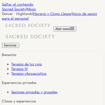
Saltar al contenido
Sacred Society
|
Music
Denver · Highlands
|
Horario y Cómo Llegar
|
Inicio de sesión
para el personal
Abrir menú
Servicios
·
Bienestar
Terapia de luz roja
Terapia IV
Terapia vibroacústica
Experiencias privadas
Sesiones privadas y grupales
Clases y experiencias