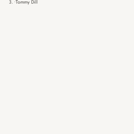
·
Tommy Dill
EN SUS PROPIAS
PALABRAS.