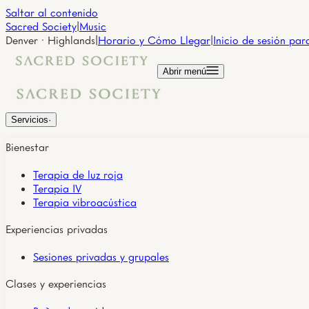
Saltar al contenido
Sacred Society
|
Music
Denver · Highlands
|
Horario y Cómo Llegar
|
Inicio de sesión par
Abrir menú
Servicios
·
Bienestar
Terapia de luz roja
Terapia IV
Terapia vibroacústica
Experiencias privadas
Sesiones privadas y grupales
Clases y experiencias