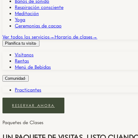
Baños de sonido
Respiración consciente
Meditación
Yoga
Ceremonias de cacao
Ver todos los servicios
→
Horario de clases
→
Planifica tu visita
·
Visítanos
Rentas
Menú de Bebidas
Comunidad
·
Practicantes
RESERVAR AHORA
Paquetes de Clases
UN PAQUETE DE VISITAS, LISTO CUANDO